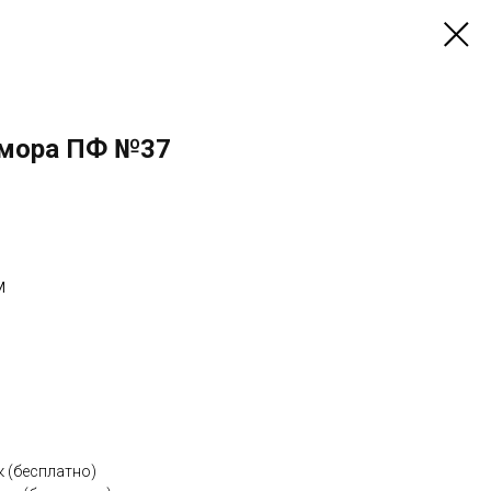
амора ПФ №37
м
к (бесплатно)