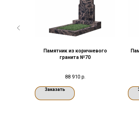
гранита
Памятник из коричневого
Пам
гранита №70
88 910
р.
Заказать