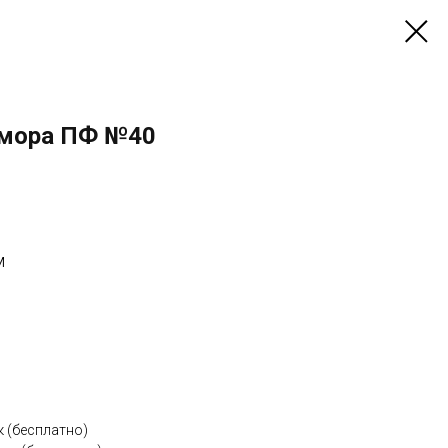
амора ПФ №40
м
к (бесплатно)