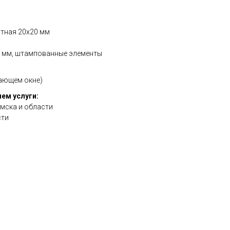
атная 20х20 мм
 6 мм, штампованные элементы
дающем окне)
ем услуги:
мска и области
сти