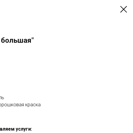
 большая"
ль
порошковая краска
вляем услуги: